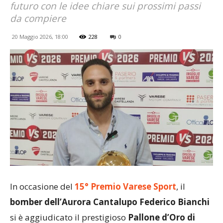
futuro con le idee chiare sui prossimi passi
da compiere
20 Maggio 2026, 18:00
228
0
In occasione del
15° Premio Varese Sport
, il
bomber dell’Aurora Cantalupo Federico Bianchi
si è aggiudicato il prestigioso
Pallone d’Oro di