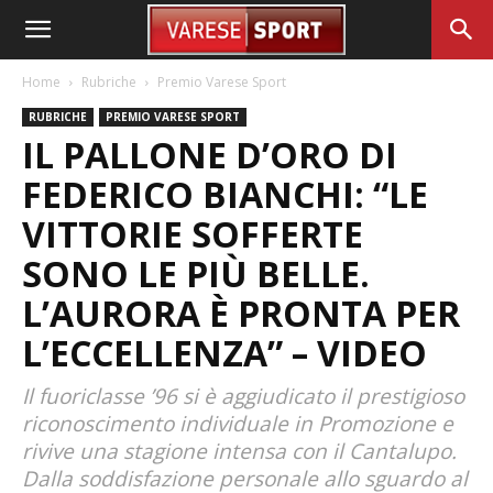
Home
Rubriche
Premio Varese Sport
RUBRICHE
PREMIO VARESE SPORT
IL PALLONE D’ORO DI
FEDERICO BIANCHI: “LE
VITTORIE SOFFERTE
SONO LE PIÙ BELLE.
L’AURORA È PRONTA PER
L’ECCELLENZA” – VIDEO
Il fuoriclasse ’96 si è aggiudicato il prestigioso
riconoscimento individuale in Promozione e
rivive una stagione intensa con il Cantalupo.
Dalla soddisfazione personale allo sguardo al