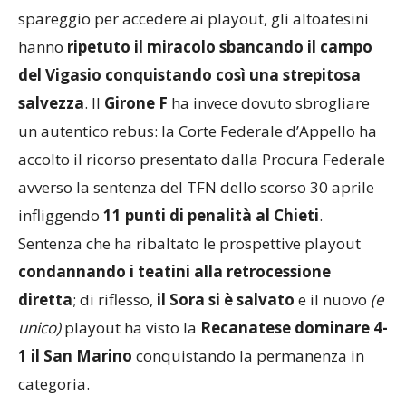
Alta Obermais
: dopo aver vinto in trasferta lo
spareggio per accedere ai playout, gli altoatesini
hanno
ripetuto il miracolo sbancando il campo
del Vigasio conquistando così una strepitosa
salvezza
. Il
Girone F
ha invece dovuto sbrogliare
un autentico rebus: la Corte Federale d’Appello ha
accolto il ricorso presentato dalla Procura Federale
avverso la sentenza del TFN dello scorso 30 aprile
infliggendo
11 punti di penalità al Chieti
.
Sentenza che ha ribaltato le prospettive playout
condannando i teatini alla retrocessione
diretta
; di riflesso,
il Sora si è salvato
e il nuovo
(e
unico)
playout ha visto la
Recanatese dominare 4-
1 il San Marino
conquistando la permanenza in
categoria.