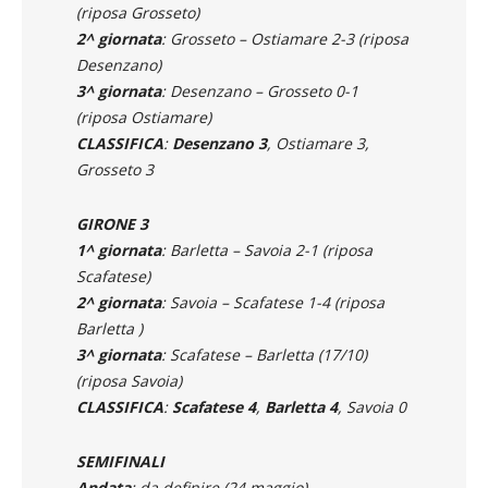
GIRONE 2
1^ giornata
: Ostiamare – Desenzano 0-2
(riposa Grosseto)
2^ giornata
: Grosseto – Ostiamare 2-3 (riposa
Desenzano)
3^ giornata
: Desenzano – Grosseto 0-1
(riposa Ostiamare)
CLASSIFICA
:
Desenzano 3
, Ostiamare 3,
Grosseto 3
GIRONE 3
1^ giornata
: Barletta – Savoia 2-1 (riposa
Scafatese)
2^ giornata
: Savoia – Scafatese 1-4 (riposa
Barletta )
3^ giornata
: Scafatese – Barletta (17/10)
(riposa Savoia)
CLASSIFICA
:
Scafatese 4
,
Barletta 4
, Savoia 0