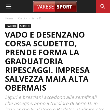
Home
Calcio
Serie D
CALCIO
SERIE D
VADO E DESENZANO
CORSA SCUDETTO,
PRENDE FORMA LA
GRADUATORIA
RIPESCAGGI. IMPRESA
SALVEZZA MAIA ALTA
OBERMAIS
Liguri e bresciani accedono alle semifinali
che assegneranno il tricolore di Serie D: in
lizza anche Scafatese e Barletta. Definite otto