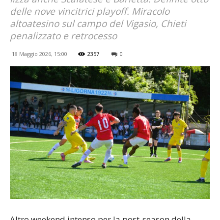
delle nove vincitrici playoff. Miracolo
altoatesino sul campo del Vigasio, Chieti
penalizzato e retrocesso
18 Maggio 2026, 15:00
2357
0
Altro weekend intenso per la post-season della