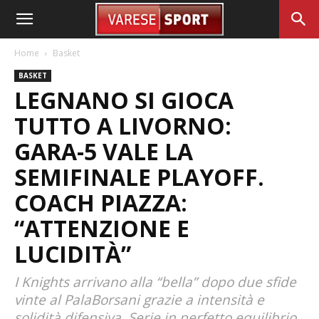
Home
Basket
BASKET
LEGNANO SI GIOCA
TUTTO A LIVORNO:
GARA-5 VALE LA
SEMIFINALE PLAYOFF.
COACH PIAZZA:
“ATTENZIONE E
LUCIDITÀ”
I Knights arrivano alla “bella” dopo due sfide
vinte al PalaBorsani grazie a intensità e
solidità difensiva. Serie in perfetto equilibrio