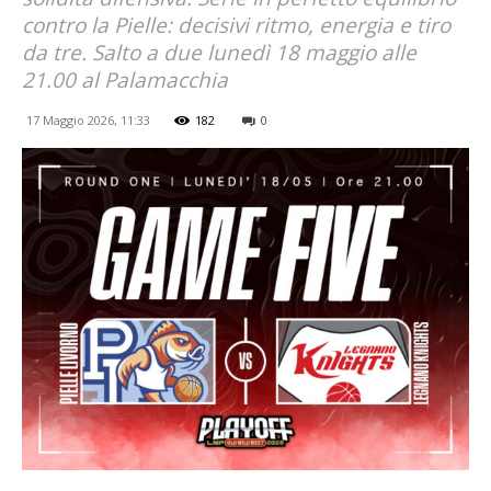
contro la Pielle: decisivi ritmo, energia e tiro
da tre. Salto a due lunedì 18 maggio alle
21.00 al Palamacchia
17 Maggio 2026, 11:33
182
0