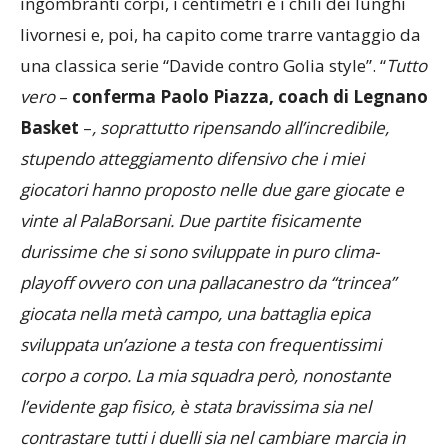
ingombranti corpi, i centimetri e i chili dei lunghi
livornesi e, poi, ha capito come trarre vantaggio da
una classica serie “Davide contro Golia style”. “
Tutto
vero
–
conferma Paolo Piazza, coach di Legnano
Basket
–
, soprattutto ripensando all’incredibile,
stupendo atteggiamento difensivo che i miei
giocatori hanno proposto nelle due gare giocate e
vinte al PalaBorsani. Due partite fisicamente
durissime che si sono sviluppate in puro clima-
playoff ovvero con una pallacanestro da “trincea”
giocata nella metà campo, una battaglia epica
sviluppata un’azione a testa con frequentissimi
corpo a corpo. La mia squadra però, nonostante
l’evidente gap fisico, è stata bravissima sia nel
contrastare tutti i duelli sia nel cambiare marcia in