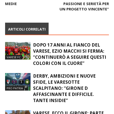
ACOF GUIDA IL PROGETTO
“FOCUS SU NOI STESSI,
CHE COINVOLGE TUTTE LE
LAVORIAMO CON
MEDIE
PASSIONE E SERIETÀ PER
UN PROGETTO VINCENTE”
ARTICOLI CORRELATI
DOPO 17 ANNI AL FIANCO DEL
VARESE, EZIO MACCHI SI FERMA:
“CONTINUERÒ A SEGUIRE QUESTI
VARESE FC
COLORI CON IL CUORE”
DERBY, AMBIZIONI E NUOVE
SFIDE, LE VARESOTTE
SCALPITANO: “GIRONE D
PRO PATRIA
AFFASCINANTE E DIFFICILE.
TANTE INSIDIE”