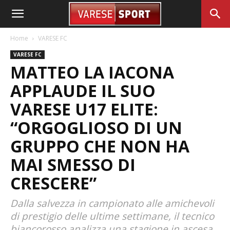
Home
VARESE FC
VARESE FC
MATTEO LA IACONA
APPLAUDE IL SUO
VARESE U17 ELITE:
“ORGOGLIOSO DI UN
GRUPPO CHE NON HA
MAI SMESSO DI
CRESCERE”
Dalla salvezza in campionato alle amichevoli
di prestigio delle ultime settimane, il tecnico
biancorosso analizza una stagione in ascesa