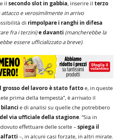
e il
secondo slot in gabbia
, inserire il
terzo
attacco e verosimilmente in arrivo
ssibilità di
rimpolpare i ranghi in difesa
e fra i terzini)
e davanti
(mancherebbe la
ebbe essere ufficializzato a breve)
.
il grosso del lavoro è stato fatto
e, in queste
ete prima della tempesta”, è arrivato il
bilanci
e di analisi su quelle che potrebbero
del via ufficiale della stagione
. “Sia in
dovuto effettuare delle scelte –
spiega il
alfatti
–, in alcuni casi forzate, in altri mirate.