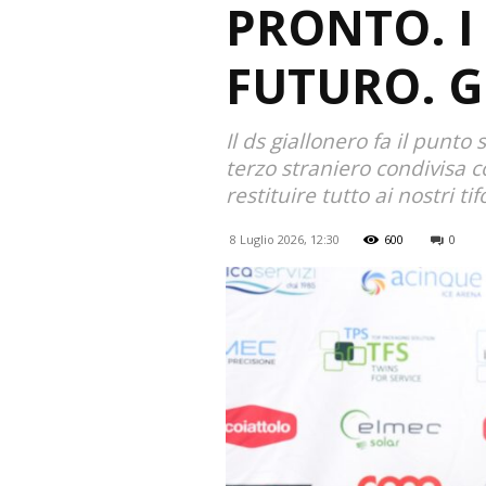
PRONTO. 
FUTURO. G
Il ds giallonero fa il punto
terzo straniero condivisa c
restituire tutto ai nostri tif
8 Luglio 2026, 12:30
600
0