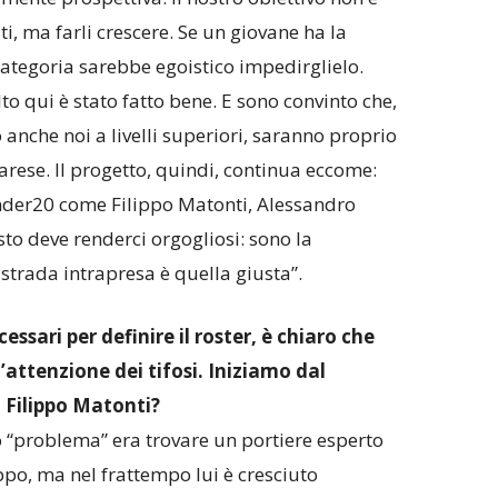
sti, ma farli crescere. Se un giovane ha la
 categoria sarebbe egoistico impedirglielo.
olto qui è stato fatto bene. E sono convinto che,
che noi a livelli superiori, saranno proprio
arese. Il progetto, quindi, continua eccome:
nder20 come Filippo Matonti, Alessandro
sto deve renderci orgogliosi: sono la
strada intrapresa è quella giusta”.
essari per definire il roster, è chiaro che
l’attenzione dei tifosi. Iniziamo dal
i Filippo Matonti?
o “problema” era trovare un portiere esperto
ppo, ma nel frattempo lui è cresciuto