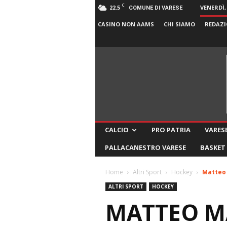
C
22.5
VENERDÌ,
COMUNE DI VARESE
CASINO NON AAMS
CHI SIAMO
REDAZI
CALCIO
PRO PATRIA
VARESE
PALLACANESTRO VARESE
BASKET
Home
Altri Sport
Hockey
Matteo 
ALTRI SPORT
HOCKEY
MATTEO MA