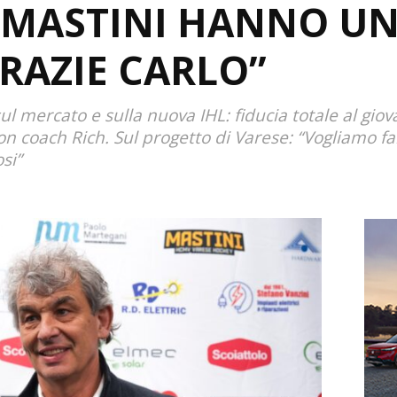
I MASTINI HANNO U
RAZIE CARLO”
 sul mercato e sulla nuova IHL: fiducia totale al giov
on coach Rich. Sul progetto di Varese: “Vogliamo far
osi”