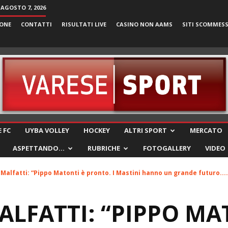
 AGOSTO 7, 2026
ONE
CONTATTI
RISULTATI LIVE
CASINO NON AAMS
SITI SCOMMES
VareseSport
 FC
UYBA VOLLEY
HOCKEY
ALTRI SPORT
MERCATO
ASPETTANDO…
RUBRICHE
FOTOGALLERY
VIDEO
Malfatti: “Pippo Matonti è pronto. I Mastini hanno un grande futuro....
LFATTI: “PIPPO MA