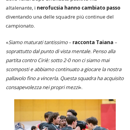
dello Yaka. Dopo un’andata positiva ma
altalenante, i
nerofucsia hanno cambiato passo
diventando una delle squadre più continue del
campionato.
«
Siamo maturati tantissimo
–
racconta Taiana
–
soprattutto dal punto di vista mentale. Penso alla
partita contro Ciriè: sotto 2-0 non ci siamo mai
scomposti e abbiamo continuato a giocare la nostra
pallavolo fino a vincerla. Questa squadra ha acquisito
consapevolezza nei propri mezzi
».