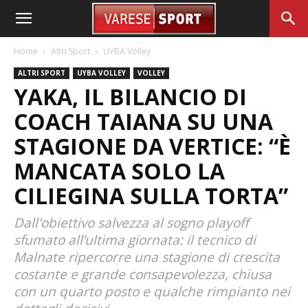
Home
Altri Sport
UYBA Volley
ALTRI SPORT
UYBA VOLLEY
VOLLEY
YAKA, IL BILANCIO DI
COACH TAIANA SU UNA
STAGIONE DA VERTICE: “È
MANCATA SOLO LA
CILIEGINA SULLA TORTA”
Dall'obiettivo salvezza al sogno playoff
sfumato all’ultima giornata: il tecnico di
Malnate ripercorre una stagione di crescita
costante e grande consapevolezza, chiusa
con un quarto posto e qualche rimpianto nei