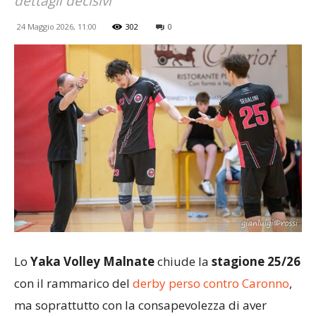
dettagli decisivi
24 Maggio 2026, 11:00
302
0
Lo
Yaka Volley Malnate
chiude la
stagione 25/26
con il rammarico del
derby perso contro Caronno
,
ma soprattutto con la consapevolezza di aver