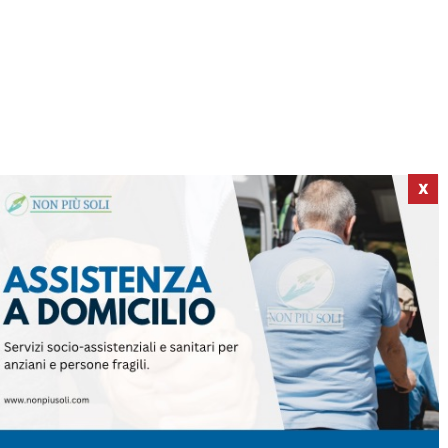
X
ICI