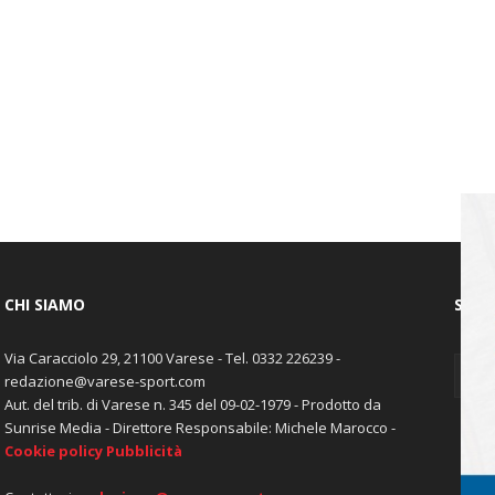
CHI SIAMO
SEGU
Via Caracciolo 29, 21100 Varese - Tel. 0332 226239 -
redazione@varese-sport.com
Aut. del trib. di Varese n. 345 del 09-02-1979 - Prodotto da
Sunrise Media - Direttore Responsabile: Michele Marocco -
Cookie policy
Pubblicità