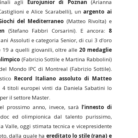
finali agli
Eurojunior di Poznan
(Arianna
Castiglioni e Alice Scarabelli), un
argento ai
Giochi del Mediterraneo
(Matteo Rivolta) e
en
(Stefano Fabbri Corsarini). E ancora:
8
ani Assoluti e categoria Senior, di cui 3 d’oro
 19 a quelli giovanili, oltre alle
20 medaglie
alimpico
(Fabrizio Sottile e Martina Rabbolini)
 del Mondo IPC di Montreal (Fabrizio Sottile).
astico
Record Italiano assoluto di Matteo
4 titoli europei vinti da Daniela Sabatini lo
er il settore Master.
del prossimo anno, invece, sarà
l’innesto di
 doc ed olimpionica dal talento purissimo,
a Valle, oggi stimata tecnica e vicepresidente
oto, dalla quale ha
ereditato lo stile (rana) e