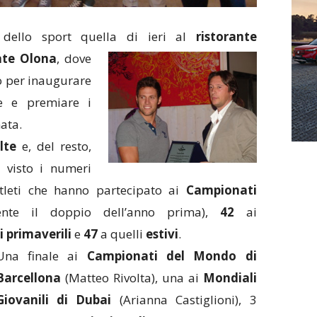
a dello sport quella di ieri al
ristorante
te Olona
, dove
to per inaugurare
ne e premiare i
nata.
lte
e, del resto,
 visto i numeri
leti che hanno partecipato ai
Campionati
nte il doppio dell’anno prima),
42
ai
i primaverili
e
47
a quelli
estivi
.
Una finale ai
Campionati del Mondo di
Barcellona
(Matteo Rivolta), una ai
Mondiali
Giovanili di Dubai
(Arianna Castiglioni), 3