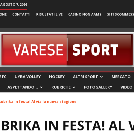
 AGOSTO 7, 2026
ONE
CONTATTI
RISULTATI LIVE
CASINO NON AAMS
SITI SCOMMES
VareseSport
 FC
UYBA VOLLEY
HOCKEY
ALTRI SPORT
MERCATO
ASPETTANDO…
RUBRICHE
FOTOGALLERY
VIDEO
ubrika in festa! Al via la nuova stagione
RIKA IN FESTA! AL 