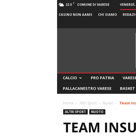
C
22.5
VENERDÌ,
COMUNE DI VARESE
CASINO NON AAMS
CHI SIAMO
REDAZI
CALCIO
PRO PATRIA
VARESE
PALLACANESTRO VARESE
BASKET
Home
Altri Sport
Nuoto
Team Ins
ALTRI SPORT
NUOTO
TEAM INSUB