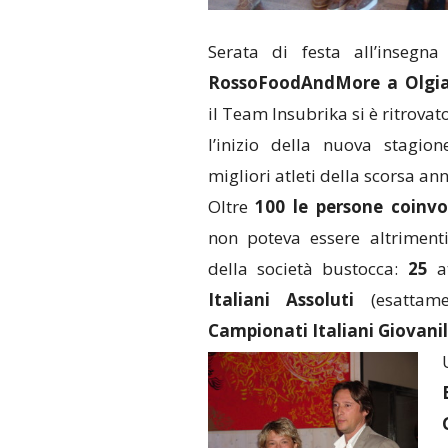
Serata di festa all’insegn
RossoFoodAndMore a Olgia
il Team Insubrika si è ritrova
l’inizio della nuova stagio
migliori atleti della scorsa an
Oltre
100 le persone coinvo
non poteva essere altrimenti
della società bustocca:
25
at
Italiani Assoluti
(esattame
Campionati Italiani Giovanil