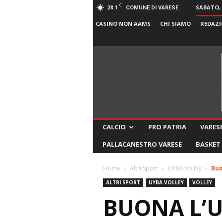
C
28.1
SABATO, 
COMUNE DI VARESE
CASINO NON AAMS
CHI SIAMO
REDAZI
CALCIO
PRO PATRIA
VARESE
PALLACANESTRO VARESE
BASKET
Home
Altri Sport
UYBA Volley
Buo
ALTRI SPORT
UYBA VOLLEY
VOLLEY
BUONA L’U