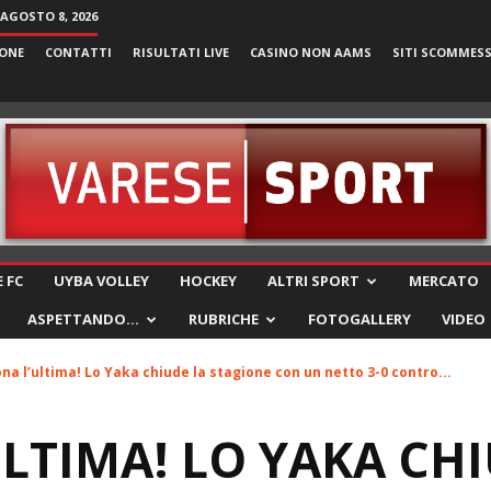
AGOSTO 8, 2026
ONE
CONTATTI
RISULTATI LIVE
CASINO NON AAMS
SITI SCOMMES
VareseSport
 FC
UYBA VOLLEY
HOCKEY
ALTRI SPORT
MERCATO
ASPETTANDO…
RUBRICHE
FOTOGALLERY
VIDEO
na l’ultima! Lo Yaka chiude la stagione con un netto 3-0 contro...
LTIMA! LO YAKA CHI