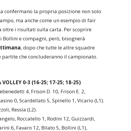
sia confermano la propria posizione non solo
campo, ma anche come un esempio di fair
ltre i risultati sulla carta. Per scoprire
i Bollini e compagni, però, bisognerà
settimana
, dopo che tutte le altre squadre
e partite che concluderanno il campionato.
LLEY 0-3 (16-25; 17-25; 18-25)
ebenedetti 4, Frison D. 10, Frison E. 2,
ino 0, Scardellato 5, Spinello 1, Vicario (L1).
oli, Ressia (L2).
ngelo, Roccatello 1, Rodini 12, Guizzardi,
ini 6, Favaro 12, Bilato 5, Bollini (L1),