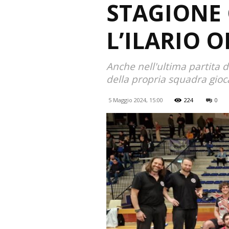
STAGIONE 
L’ILARIO 
Anche nell'ultima partita d
della propria squadra gioc
5 Maggio 2024, 15:00
224
0