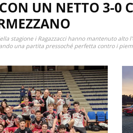
CON UN NETTO 3-0
ORMEZZANO
ella stagione i Ragazzacci hanno mantenuto alto l'o
ando una partita pressoché perfetta contro i piem