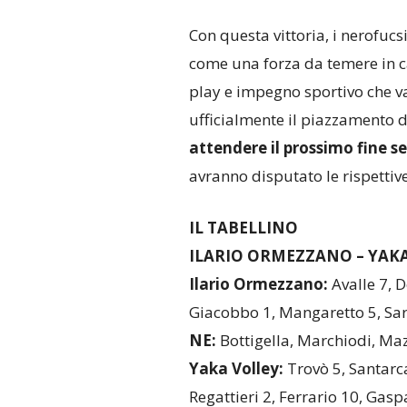
Con questa vittoria, i nerofuc
come una forza da temere in 
play e impegno sportivo che va o
ufficialmente il piazzamento d
attendere il prossimo fine 
avranno disputato le rispettiv
IL TABELLINO
ILARIO ORMEZZANO – YAKA VO
Ilario Ormezzano:
Avalle 7, D
Giacobbo 1, Mangaretto 5, Saras
NE:
Bottigella, Marchiodi, Mazz
Yaka Volley:
Trovò 5, Santarca
Regattieri 2, Ferrario 10, Gaspar