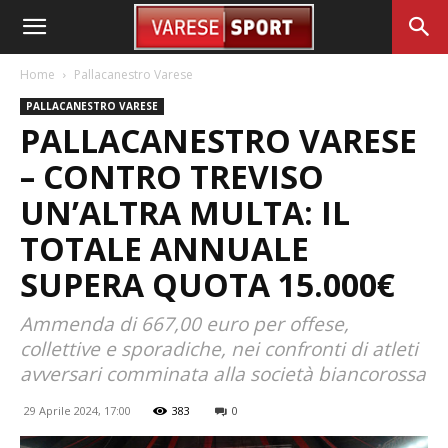
Home
Pallacanestro Varese
PALLACANESTRO VARESE
PALLACANESTRO VARESE
– CONTRO TREVISO
UN’ALTRA MULTA: IL
TOTALE ANNUALE
SUPERA QUOTA 15.000€
Ammenda di 667,00 euro per offese,
collettive e sporadiche, nei confronti di atleti
avversari comminata alla società biancorossa
29 Aprile 2024, 17:00
383
0