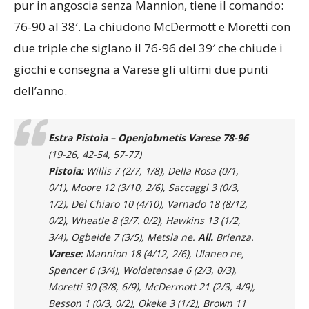
pur in angoscia senza Mannion, tiene il comando:
76-90 al 38′. La chiudono McDermott e Moretti con
due triple che siglano il 76-96 del 39′ che chiude i
giochi e consegna a Varese gli ultimi due punti
dell’anno.
Estra Pistoia – Openjobmetis Varese
78-96
(19-26, 42-54, 57-77)
Pistoia:
Willis 7 (2/7, 1/8), Della Rosa (0/1,
0/1), Moore 12 (3/10, 2/6), Saccaggi 3 (0/3,
1/2), Del Chiaro 10 (4/10), Varnado 18 (8/12,
0/2), Wheatle 8 (3/7. 0/2), Hawkins 13 (1/2,
3/4), Ogbeide 7 (3/5), Metsla ne.
All.
Brienza.
Varese:
Mannion 18 (4/12, 2/6), Ulaneo ne,
Spencer 6 (3/4), Woldetensae 6 (2/3, 0/3),
Moretti 30 (3/8, 6/9), McDermott 21 (2/3, 4/9),
Besson 1 (0/3, 0/2), Okeke 3 (1/2), Brown 11