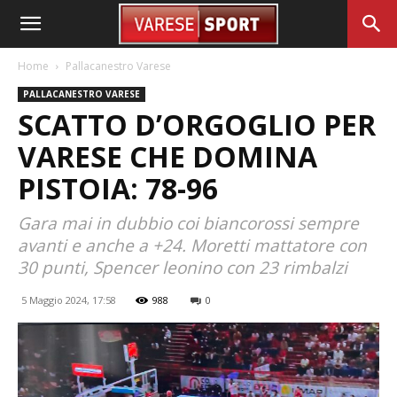
Home
Pallacanestro Varese
PALLACANESTRO VARESE
SCATTO D’ORGOGLIO PER
VARESE CHE DOMINA
PISTOIA: 78-96
Gara mai in dubbio coi biancorossi sempre
avanti e anche a +24. Moretti mattatore con
30 punti, Spencer leonino con 23 rimbalzi
5 Maggio 2024, 17:58
988
0