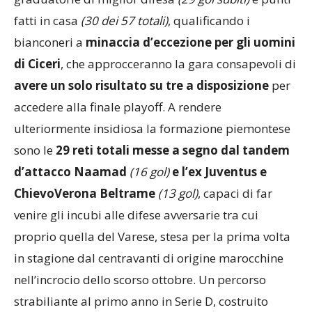
Posizione che consequenzialmente si ripete per le
graduatorie di miglior difesa
(29 gol subiti)
e punti
fatti in casa
(30 dei 57 totali)
, qualificando i
bianconeri a
minaccia d’eccezione per gli uomini
di Ciceri
, che approcceranno la gara consapevoli di
avere un solo risultato su tre a disposizione
per
accedere alla finale playoff. A rendere
ulteriormente insidiosa la formazione piemontese
sono le
29 reti totali messe a segno dal tandem
d’attacco Naamad
(16 gol)
e l’ex Juventus e
ChievoVerona Beltrame
(13 gol)
, capaci di far
venire gli incubi alle difese avversarie tra cui
proprio quella del Varese, stesa per la prima volta
in stagione dal centravanti di origine marocchine
nell’incrocio dello scorso ottobre. Un percorso