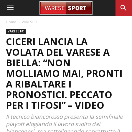
Home
VARESE FC
VARESE FC
CICERI LANCIA LA
VOLATA DEL VARESE A
BIELLA: “NON
MOLLIAMO MAI, PRONTI
A RIBALTARE I
PRONOSTICI. PECCATO
PER I TIFOSI” – VIDEO
Il tecnico biancorosso presenta la semifinale
playoff elogiando il lavoro svolto dai
bianconeri, ma sottolineando soprattutto il