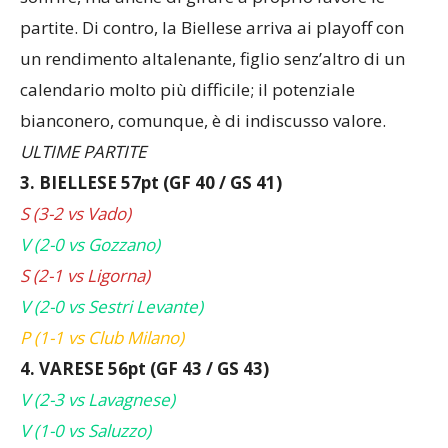
che si sono confermati una squadra in grado di
soffrire, ma anche di girare a proprio favore le
partite. Di contro, la Biellese arriva ai playoff con
un rendimento altalenante, figlio senz’altro di un
calendario molto più difficile; il potenziale
bianconero, comunque, è di indiscusso valore.
ULTIME PARTITE
3. BIELLESE 57pt (GF 40 / GS 41)
S (3-2 vs Vado)
V (2-0 vs Gozzano)
S (2-1 vs Ligorna)
V (2-0 vs Sestri Levante)
P (1-1 vs Club Milano)
4. VARESE 56pt (GF 43 / GS 43)
V (2-3 vs Lavagnese)