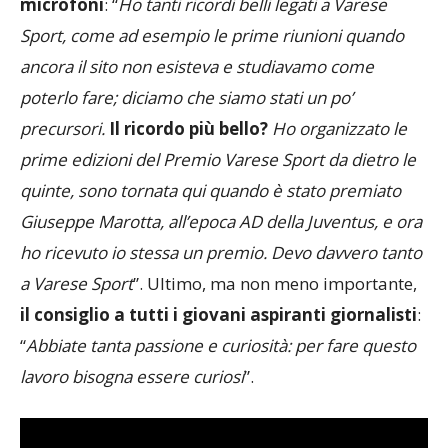
Ponti,
Federica Lancini ha aggiunto ai nostri
microfoni
: “
Ho tanti ricordi belli legati a Varese
Sport, come ad esempio le prime riunioni quando
ancora il sito non esisteva e studiavamo come
poterlo fare; diciamo che siamo stati un po’
precursori.
Il ricordo più bello?
Ho organizzato le
prime edizioni del Premio Varese Sport da dietro le
quinte, sono tornata qui quando è stato premiato
Giuseppe Marotta, all’epoca AD della Juventus, e ora
ho ricevuto io stessa un premio. Devo davvero tanto
a Varese Sport
”. Ultimo, ma non meno importante,
il consiglio a tutti i giovani aspiranti giornalisti
:
“
Abbiate tanta passione e curiosità: per fare questo
lavoro bisogna essere curiosi
”.