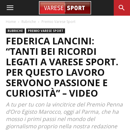
Home
Rubriche
Premio Varese Sport
RUBRICHE
PREMIO VARESE SPORT
FEDERICA LANCINI:
“TANTI BEI RICORDI
LEGATI A VARESE SPORT.
PER QUESTO LAVORO
SERVONO PASSIONE E
CURIOSITÀ” – VIDEO
A tu per tu con la vincitrice del Premio Penna
d’Oro Egisto Marocco, oggi al Parma, che ha
mosso i primi passi nel mondo del
giornalismo proprio nella nostra redazione