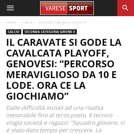
Home
Calcio
Seconda Categoria Girone X
CALCIO
SECONDA CATEGORIA GIRONE X
IL CARAVATE SI GODE LA
CAVALCATA PLAYOFF,
GENOVESI: “PERCORSO
MERAVIGLIOSO DA 10 E
LODE. ORA CE LA
GIOCHIAMO”
Dalle difficoltà iniziali ad una risalita
inesorabile fino al terzo posto. Il tecnico
elogia società e ragazzi: “Squadra giovane, ci
è stato dato tempo per crescere. La