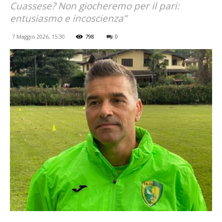
Cuassese? Non giocheremo per il pari:
entusiasmo e incoscienza”
7 Maggio 2026, 15:30
798
0