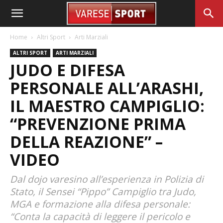
Home
Altri Sport
Arti Marziali
ALTRI SPORT
ARTI MARZIALI
JUDO E DIFESA
PERSONALE ALL’ARASHI,
IL MAESTRO CAMPIGLIO:
“PREVENZIONE PRIMA
DELLA REAZIONE” –
VIDEO
Dal dojo varesino all’esperienza in Polizia di
Stato, il Sensei “Pippo” Campiglio tra Judo,
MGA e formazione alla difesa personale:
“Conta la capacità di leggere il pericolo e