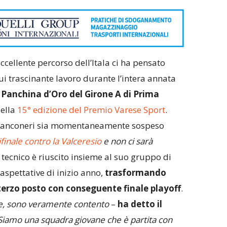
eccellente percorso dell’Itala ci ha pensato
 cui trascinante lavoro durante l’intera annata
i
Panchina d’Oro del Girone A di Prima
della
15° edizione del Premio Varese Sport
.
 bianconeri sia momentaneamente sospeso
finale contro la Valceresio
e non ci sarà
il tecnico è riuscito insieme al suo gruppo di
spettative di inizio anno,
trasformando
erzo posto con conseguente finale playoff
.
ile, sono veramente contento
–
ha detto il
Siamo una squadra giovane che è partita con