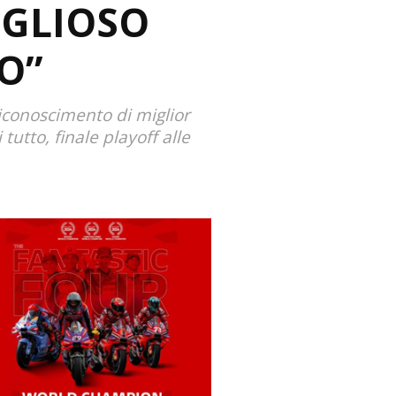
OGLIOSO
O”
 riconoscimento di miglior
tutto, finale playoff alle