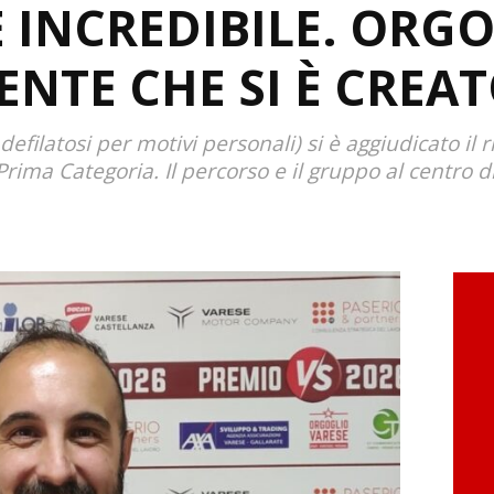
 INCREDIBILE. ORG
ENTE CHE SI È CREAT
i defilatosi per motivi personali) si è aggiudicato il
rima Categoria. Il percorso e il gruppo al centro di 