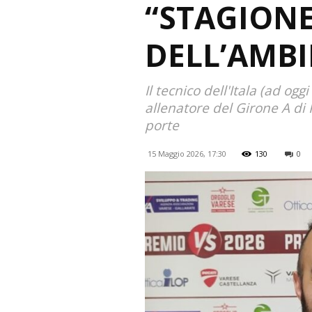
“STAGIONE
DELL’AMBI
Il tecnico dell'Itala (ad ogg
allenatore del Girone A di P
porte
15 Maggio 2026, 17:30
130
0