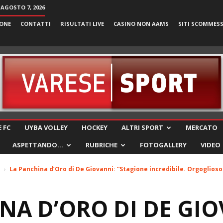
 AGOSTO 7, 2026
ONE
CONTATTI
RISULTATI LIVE
CASINO NON AAMS
SITI SCOMMES
VareseSport
 FC
UYBA VOLLEY
HOCKEY
ALTRI SPORT
MERCATO
ASPETTANDO…
RUBRICHE
FOTOGALLERY
VIDEO
La Panchina d’Oro di De Giovanni: “Stagione incredibile. Orgoglioso 
NA D’ORO DI DE GIO