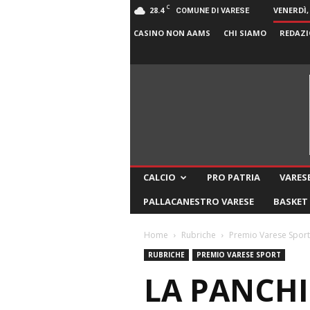
C
28.4
VENERDÌ,
COMUNE DI VARESE
CASINO NON AAMS
CHI SIAMO
REDAZI
CALCIO
PRO PATRIA
VARESE
PALLACANESTRO VARESE
BASKET
Home
Rubriche
Premio Varese Sport
RUBRICHE
PREMIO VARESE SPORT
LA PANCHI