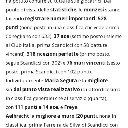
ha potuto contare su tutte le sue giocatrici. Dal
punto di vista delle
statistiche
, le
monzesi
stanno
facendo
registrare numeri importanti:
528
punti
(nono posto in una classifica che vede prima
Conegliano con 633),
37 ace
(settimo posto insieme
al Club Italia, prima Scandicci con 50 battute
vincenti),
318 ricezioni perfette
(primo posto,
segue Scandicci con 302) e
76 muri vincenti
(sesto
posto, prima Scandicci con 102 punti).
Individualmente
Maria Segura
è la
migliore
sia
dal punto vista
realizzativo
(quattordicesima
in classifica generale) che al servizio (quarta),
con
111 punti
e 14 ace
, e
Freya
Aelbrecht
la
migliore a muro
(
20 punti
, nona in