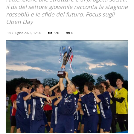
il ds del settore giovanile racconta la stagione
rossoblù e le sfide del futuro. Focus sugli
Open Day
18 Giugno 2026, 12:00
526
0