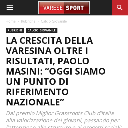
Home
Rubriche
Calcio Giovanile
RUBRICHE
CALCIO GIOVANILE
LA CRESCITA DELLA
VARESINA OLTRE I
RISULTATI, PAOLO
MASINI: “OGGI SIAMO
UN PUNTO DI
RIFERIMENTO
NAZIONALE”
Dal premio Miglior Grassroots Club d’Italia
alla valorizzazione dei giovani, passando per
l’attenzione alle strutture e ai progetti sociali: