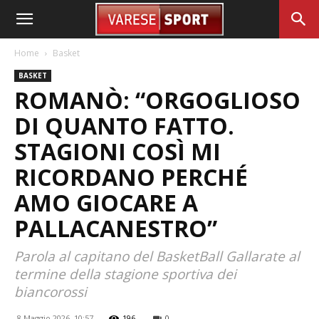
Home
Basket
BASKET
ROMANÒ: “ORGOGLIOSO
DI QUANTO FATTO.
STAGIONI COSÌ MI
RICORDANO PERCHÉ
AMO GIOCARE A
PALLACANESTRO”
Parola al capitano del BasketBall Gallarate al
termine della stagione sportiva dei
biancorossi
8 Maggio 2026, 10:57
196
0