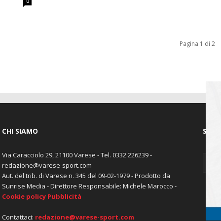
0
Pagina 1 di 2
CHI SIAMO
SEGU
Via Caracciolo 29, 21100 Varese - Tel. 0332 226239 -
redazione@varese-sport.com
Aut. del trib. di Varese n. 345 del 09-02-1979 - Prodotto da
Sunrise Media - Direttore Responsabile: Michele Marocco -
Cookie policy
Pubblicità
Contattaci:
redazione@varese-sport.com