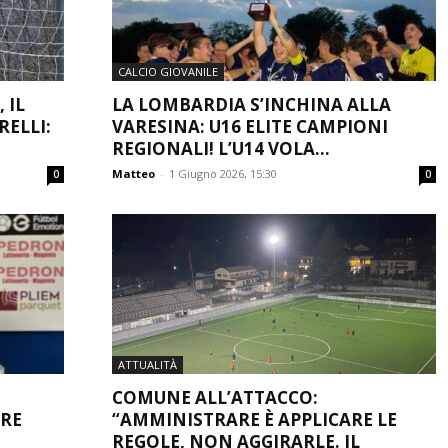
CALCIO GIOVANILE
 IL
LA LOMBARDIA S’INCHINA ALLA
ELLI:
VARESINA: U16 ELITE CAMPIONI
REGIONALI! L’U14 VOLA...
Matteo
-
1 Giugno 2026, 15:30
0
0
ATTUALITÀ
COMUNE ALL’ATTACCO:
ARE
“AMMINISTRARE È APPLICARE LE
REGOLE, NON AGGIRARLE. IL