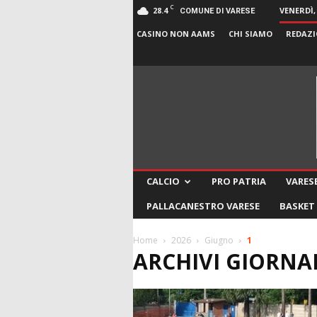
C
28.4
VENERDÌ,
COMUNE DI VARESE
CASINO NON AAMS
CHI SIAMO
REDAZI
CALCIO
PRO PATRIA
VARESE
PALLACANESTRO VARESE
BASKET
Home
2026
Giugno
1
ARCHIVI GIORNALI