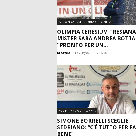
SECONDA CATEGORIA GIRONE Z
OLIMPIA CERESIUM TRESIANA,
MISTER SARÀ ANDREA BOTTAR
“PRONTO PER UN...
Matteo
-
1 Giugno 2026, 16:00
ECCELLENZA GIRONE A
SIMONE BORRELLI SCEGLIE
SEDRIANO: “C’È TUTTO PER F
BENE”