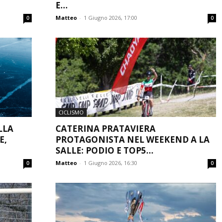
E...
Matteo
-
1 Giugno 2026, 17:00
0
0
CICLISMO
LLA
CATERINA PRATAVIERA
E,
PROTAGONISTA NEL WEEKEND A LA
SALLE: PODIO E TOP5...
Matteo
-
1 Giugno 2026, 16:30
0
0