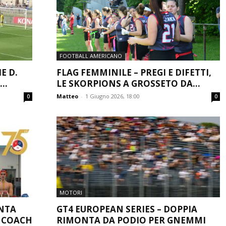
FOOTBALL AMERICANO
E D.
FLAG FEMMINILE – PREGI E DIFETTI,
..
LE SKORPIONS A GROSSETO DA...
Matteo
-
1 Giugno 2026, 18:00
0
0
MOTORI
ONTA
GT4 EUROPEAN SERIES – DOPPIA
, COACH
RIMONTA DA PODIO PER GNEMMI