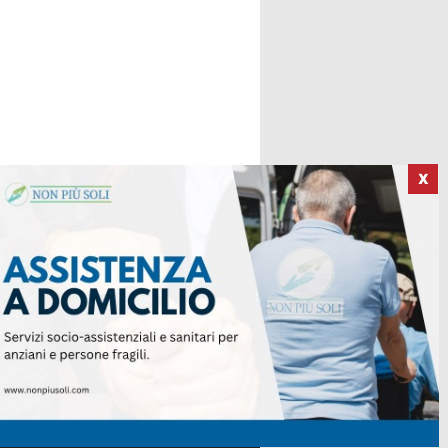
X
ICI