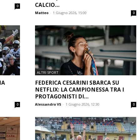
CALCIO...
0
Matteo
-
1 Giugno 2026, 15:00
0
ALTRI SPORT
MA
FEDERICA CESARINI SBARCA SU
NETFLIX: LA CAMPIONESSA TRA I
PROTAGONISTI DI...
Alessandro VS
-
1 Giugno 2026, 12:30
0
0