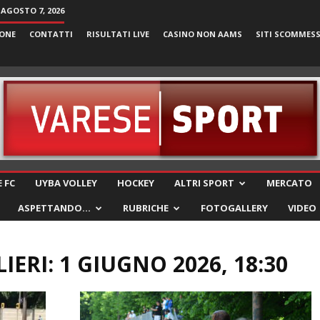
 AGOSTO 7, 2026
ONE
CONTATTI
RISULTATI LIVE
CASINO NON AAMS
SITI SCOMMES
VareseSport
 FC
UYBA VOLLEY
HOCKEY
ALTRI SPORT
MERCATO
ASPETTANDO…
RUBRICHE
FOTOGALLERY
VIDEO
ERI: 1 GIUGNO 2026, 18:30