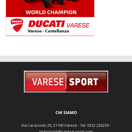
CHI SIAMO
Via Caracciolo 29, 21100 Varese - Tel. 0332 226239 -
redazione@varese-sport.com
Aut. del trib. di Varese n. 345 del 09-02-1979 - Prodotto da Sunrise