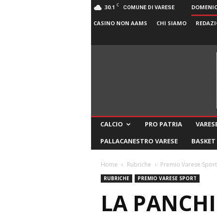
C
30.1
DOMENICA
COMUNE DI VARESE
CASINO NON AAMS
CHI SIAMO
REDAZI
CALCIO
PRO PATRIA
VARESE
PALLACANESTRO VARESE
BASKET
Home
Rubriche
Premio Varese Sport
RUBRICHE
PREMIO VARESE SPORT
LA PANCHI