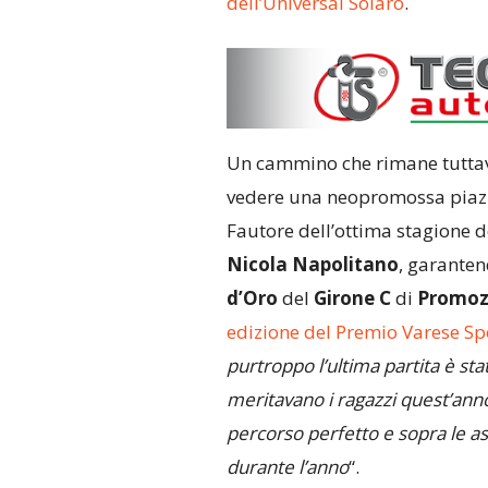
dell’Universal Solaro
.
Un cammino che rimane tuttavi
vedere una neopromossa piazza
Fautore dell’ottima stagione d
Nicola Napolitano
, garante
d’Oro
del
Girone C
di
Promoz
edizione del Premio Varese Sp
purtroppo l’ultima partita è sta
meritavano i ragazzi quest’ann
percorso perfetto e sopra le a
durante l’anno
“.