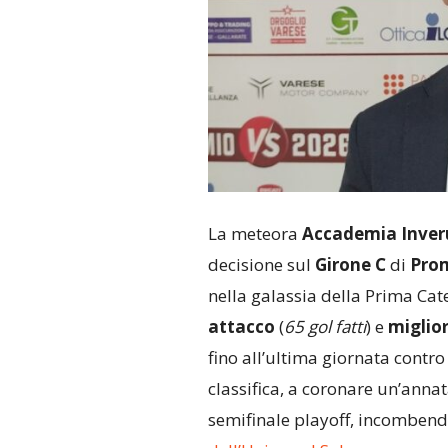
La meteora
Accademia Inve
decisione sul
Girone C
di
Pro
nella galassia della Prima Cat
attacco
(
65 gol fatti
) e
miglio
fino all’ultima giornata contro
classifica, a coronare un’annat
semifinale playoff, incombend