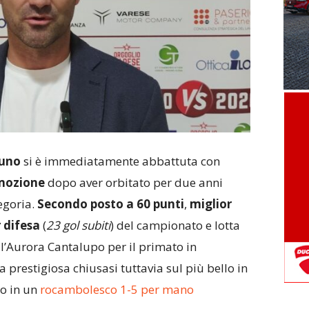
runo
si è immediatamente abbattuta con
mozione
dopo aver orbitato per due anni
egoria.
Secondo posto a 60 punti
,
miglior
r difesa
(
23 gol subiti
) del campionato e lotta
 l’Aurora Cantalupo per il primato in
a prestigiosa chiusasi tuttavia sul più bello in
o in un
rocambolesco 1-5 per mano