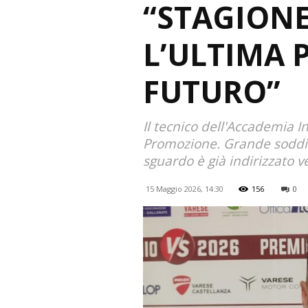
“STAGIONE
L’ULTIMA P
FUTURO”
Il tecnico dell'Accademia I
Promozione. Grande soddis
sguardo è già indirizzato v
15 Maggio 2026, 14:30
156
0