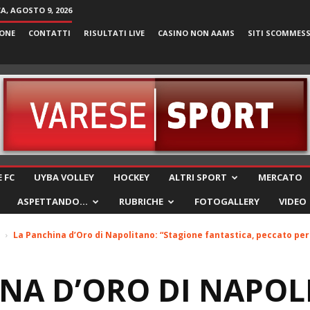
, AGOSTO 9, 2026
ONE
CONTATTI
RISULTATI LIVE
CASINO NON AAMS
SITI SCOMMES
VareseSport
 FC
UYBA VOLLEY
HOCKEY
ALTRI SPORT
MERCATO
ASPETTANDO…
RUBRICHE
FOTOGALLERY
VIDEO
La Panchina d’Oro di Napolitano: “Stagione fantastica, peccato per l
NA D’ORO DI NAPOL