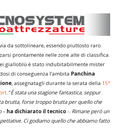
a da sottolineare, essendo piuttosto raro
rsi prontamente nelle zone alte di classifica.
ei gialloblù è stato indubitabilmente mister
ndosi di conseguenza l’ambita
Panchina
ione
, assegnatagli durante la serata della
15°
ort
. “
È stata una stagione fantastica, seppur
ta brutta, forse troppo brutta per quello che
o
–
ha dichiarato il tecnico
-.
Rimane però un
spettative. Ci godiamo quello che abbiamo fatto