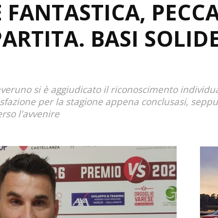
 FANTASTICA, PECC
ARTITA. BASI SOLIDE
nveruno si è aggiudicato il riconoscimento individu
fazione per la stagione appena conclusasi, seppu
erso l'avvenire