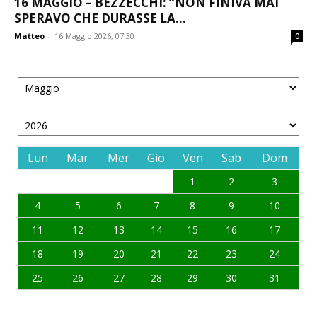
16 MAGGIO – BEZZECCHI: “NON FINIVA MAI
SPERAVO CHE DURASSE LA...
Matteo
-
16 Maggio 2026, 07:30
0
Lun
Mar
Mer
Gio
Ven
Sab
Dom
1
2
3
4
5
6
7
8
9
10
11
12
13
14
15
16
17
18
19
20
21
22
23
24
25
26
27
28
29
30
31