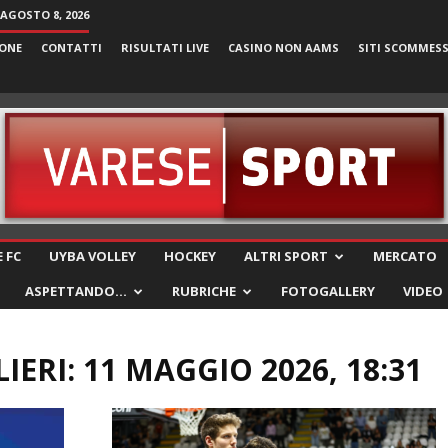
AGOSTO 8, 2026
ONE
CONTATTI
RISULTATI LIVE
CASINO NON AAMS
SITI SCOMMES
VareseSport
 FC
UYBA VOLLEY
HOCKEY
ALTRI SPORT
MERCATO
ASPETTANDO…
RUBRICHE
FOTOGALLERY
VIDEO
ERI: 11 MAGGIO 2026, 18:31