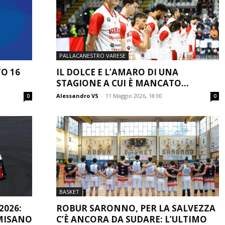
PALLACANESTRO VARESE
TO 16
IL DOLCE E L’AMARO DI UNA
STAGIONE A CUI È MANCATO...
Alessandro VS
-
11 Maggio 2026, 18:00
0
0
BASKET
2026:
ROBUR SARONNO, PER LA SALVEZZA
 MISANO
C’È ANCORA DA SUDARE: L’ULTIMO