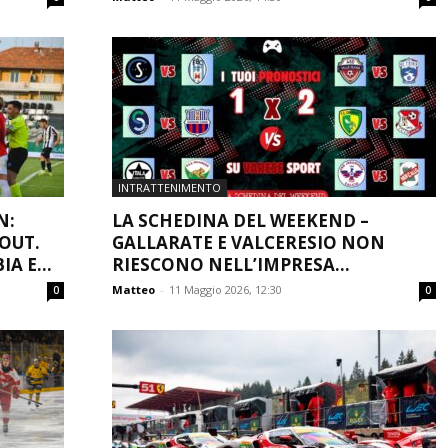
INTRATTENIMENTO
N:
LA SCHEDINA DEL WEEKEND –
YOUT.
GALLARATE E VALCERESIO NON
A E...
RIESCONO NELL’IMPRESA...
Matteo
-
11 Maggio 2026, 12:30
0
0