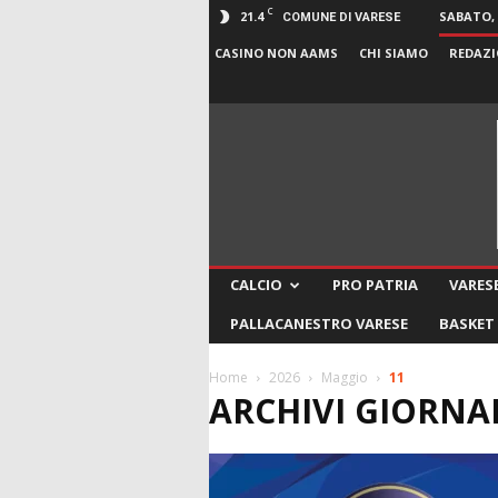
C
21.4
SABATO, 
COMUNE DI VARESE
CASINO NON AAMS
CHI SIAMO
REDAZI
CALCIO
PRO PATRIA
VARESE
PALLACANESTRO VARESE
BASKET
Home
2026
Maggio
11
ARCHIVI GIORNALI