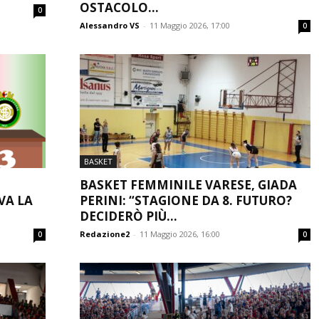
OSTACOLO...
0
Alessandro VS
-
11 Maggio 2026, 17:00
0
BASKET
BASKET FEMMINILE VARESE, GIADA
VA LA
PERINI: “STAGIONE DA 8. FUTURO?
DECIDERÒ PIÙ...
Redazione2
-
11 Maggio 2026, 16:00
0
0