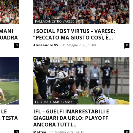
PALLACANESTRO VARESE
OMANI
I SOCIAL POST VIRTUS – VARESE:
SQUADRA
“PECCATO MA GIUSTO COSÌ, È...
Alessandro VS
-
11 Maggio 2026, 15:00
0
0
FOOTBALL AMERICANO
 LE
IFL – GUELFI INARRESTABILI E
 TESTA
GIAGUARI DA URLO: PLAYOFF
ANCORA TUTTI...
Matteo
-
11 Maggio 2026, 14:30
0
0