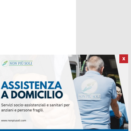
X
ICI