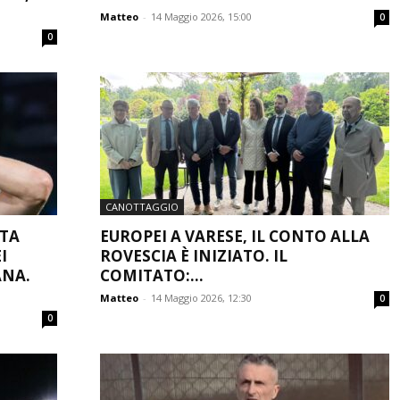
Matteo
-
14 Maggio 2026, 15:00
0
0
CANOTTAGGIO
ATA
EUROPEI A VARESE, IL CONTO ALLA
I
ROVESCIA È INIZIATO. IL
ANA.
COMITATO:...
Matteo
-
14 Maggio 2026, 12:30
0
0