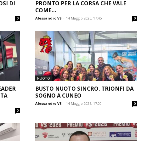
OSI DI
PRONTO PER LA CORSA CHE VALE
.
COME...
Alessandro VS
-
14 Maggio 2026, 17:45
0
0
NUOTO
LEADER
BUSTO NUOTO SINCRO, TRIONFI DA
TTA
SOGNO A CUNEO
Alessandro VS
-
14 Maggio 2026, 17:00
0
0