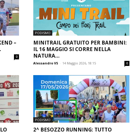
PODISMO
KEND –
MINITRAIL GRATUITO PER BAMBINI:
.
IL 16 MAGGIO SI CORRE NELLA
NATURA...
0
Alessandro VS
-
14 Maggio 2026, 18:15
0
PODISMO
LLO
2^ BESOZZO RUNNING: TUTTO