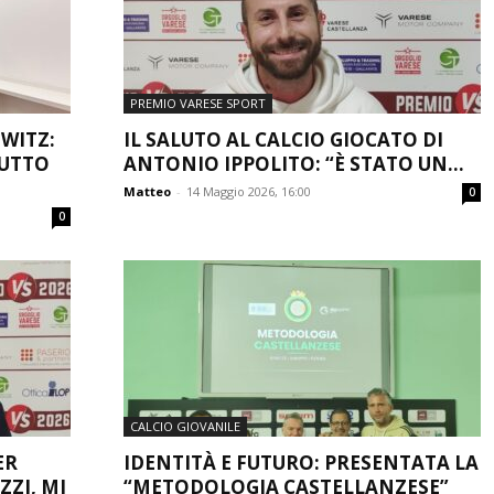
PREMIO VARESE SPORT
WITZ:
IL SALUTO AL CALCIO GIOCATO DI
TUTTO
ANTONIO IPPOLITO: “È STATO UN...
Matteo
-
14 Maggio 2026, 16:00
0
0
CALCIO GIOVANILE
ER
IDENTITÀ E FUTURO: PRESENTATA LA
ZZI, MI
“METODOLOGIA CASTELLANZESE”