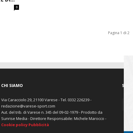
0
Pagina 1 di 2
CHI SIAMO
SEGU
Via Caracciolo 29, 21100 Varese - Tel. 0332 226239 -
redazione@varese-sport.com
Aut. del trib. di Varese n. 345 del 09-02-1979 - Prodotto da
Sunrise Media - Direttore Responsabile: Michele Marocco -
Cookie policy
Pubblicità