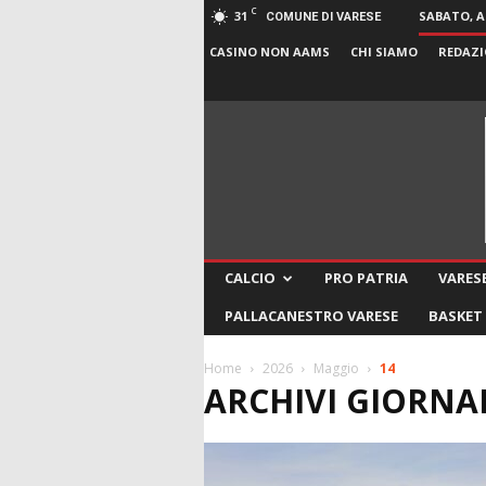
C
31
SABATO, A
COMUNE DI VARESE
CASINO NON AAMS
CHI SIAMO
REDAZI
CALCIO
PRO PATRIA
VARESE
PALLACANESTRO VARESE
BASKET
Home
2026
Maggio
14
ARCHIVI GIORNALI