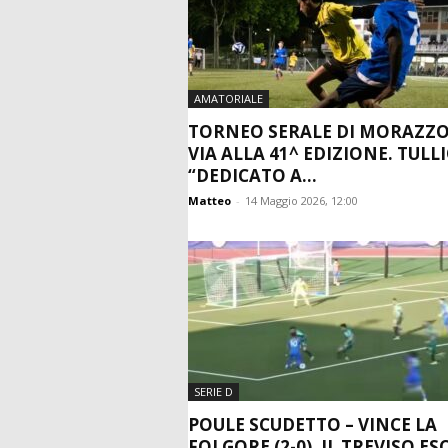
AMATORIALE
TORNEO SERALE DI MORAZZO
VIA ALLA 41^ EDIZIONE. TULLI
“DEDICATO A...
Matteo
-
14 Maggio 2026, 12:00
SERIE D
POULE SCUDETTO – VINCE LA
FOLGORE (2-0), IL TREVISO ESCE