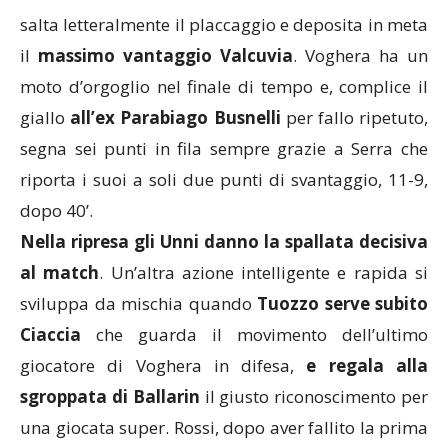
nella linea di corsa l’accorrente
Biondolillo
che
salta letteralmente il placcaggio e deposita in meta
il
massimo vantaggio Valcuvia
. Voghera ha un
moto d’orgoglio nel finale di tempo e, complice il
giallo
all’ex Parabiago Busnelli
per fallo ripetuto,
segna sei punti in fila sempre grazie a Serra che
riporta i suoi a soli due punti di svantaggio, 11-9,
dopo 40’.
Nella ripresa gli Unni danno la spallata decisiva
al match
. Un’altra azione intelligente e rapida si
sviluppa da mischia quando
Tuozzo serve subito
Ciaccia
che guarda il movimento dell’ultimo
giocatore di Voghera in difesa,
e regala alla
sgroppata di Ballarin
il giusto riconoscimento per
una giocata super. Rossi, dopo aver fallito la prima